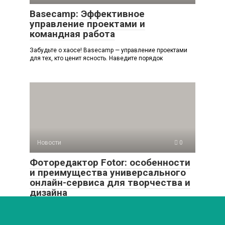
Basecamp: Эффективное
управление проектами и
командная работа
Забудьте о хаосе! Basecamp — управление проектами
для тех, кто ценит ясность. Наведите порядок
Новости
0
Фоторедактор Fotor: особенности
и преимущества универсального
онлайн-сервиса для творчества и
дизайна
Забудь о сложных программах! Фоторедактор Fotor —
это магия ретуши, стильные фильтры и дизайн