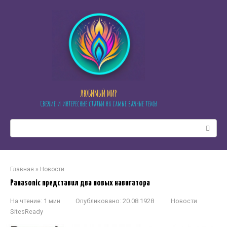
Перейти
к
контенту
ЛЮБИМЫЙ МИР
Свежие и интересные статьи на самые важные темы
Поиск:
Главная
»
Новости
Panasonic представил два новых навигатора
На чтение:
1 мин
Опубликовано:
20.08.1928
Новости
SitesReady