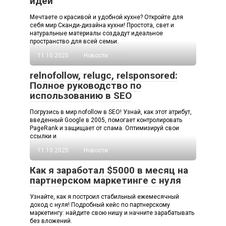
идеи
Мечтаете о красивой и удобной кухне? Откройте для
себя мир Сканди-дизайна кухни! Простота, свет и
натуральные материалы создадут идеальное
пространство для всей семьи.
11.10.2025
Новости
relnofollow, relugc, relsponsored:
Полное руководство по
использованию в SEO
Погрузись в мир nofollow в SEO! Узнай, как этот атрибут,
введенный Google в 2005, помогает контролировать
PageRank и защищает от спама. Оптимизируй свои
ссылки и
11.10.2025
Новости
Как я заработал $5000 в месяц на
партнерском маркетинге с нуля
Узнайте, как я построил стабильный ежемесячный
доход с нуля! Подробный кейс по партнерскому
маркетингу: найдите свою нишу и начните зарабатывать
без вложений.