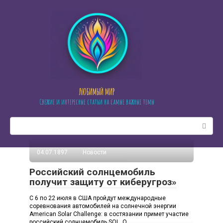
Перейти
к
контенту
ЛЮБИМЫЙ МИР
Свежие и интересные статьи на самые важные темы
Поиск:
04.07.1897
Новости
Российский солнцемобиль
получит защиту от киберугроз»
С 6 по 22 июля в США пройдут международные
соревнования автомобилей на солнечной энергии
American Solar Challenge: в состязании примет участие
российский солнцемобиль SOL. О