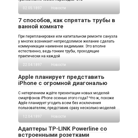
02.05.1897
Новости
7 способов, как спрятать трубы в
ванной комнате
При перепланировке или капитальном ремонте санузла
у многих возникает непреодолимое желание сделать
коммуникации наименее видимыми. Это вполне
естественно, ведь тонкие трубы, проходящие
практически на каждой
22.04.1897
Новости
Apple планирует представить
iPhone с огромной диагональю
С нетерпением ждёте презентации новых моделей
смартфонов iPhone осенью этого года? Что ж, похоже
Apple планирует угодить всем без исключения
пользователям, представив сразу несколько моделей
12.04.1897
Новости
Адаптеры TP-LINK Powerline со
встроенными розетками