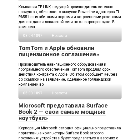
Компания TP-LINK, ведущий производитель сетевых
продуктов, объявляет о выпуске Powerline-адаптеров TL-
PA551 с гигабитными портами и встроенными розетками
для создания локальной сети по электропроводке. В
комплект
03.04.1897
Новости
TomTom и Apple обновили
лицензионное соглашение»
Производитель навигационного оборудования и
программного обеспечения TomTom продлил срок
действия контракта с Apple. Об этом сообщает Reuters
со ссылкой на заявление, сделанное голландской
компанией во
05.03.1897
Новости
Microsoft представила Surface
Book 2 — свои самые мощные
ноутбуки»
Корпорация Microsoft сегодня официально представила
портативные компьютеры Surface Book второго
поколения: устройства будут предлагаться в версиях с