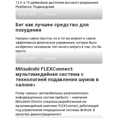
13,5- и 15-дюймовым дисплеем высокого разрешения
PixelSense. Редмондский
01.03.1897
Новости
Бег как лучшее средство для
похудения
Наверно самое простое, но в тот же момент и самое
эффективное физическое упражнение, которое было
изобретено человеком. Нет ничего хитрого в том, что бы
просто
15.02.1897
Новости
Mitsubishi FLEXConnect:
мультимедийная система с
технологией подавления шумов в
салоне»
Полку «умных» автомобильных развлекательно-
информационных систем прибыло — компания
Mitsubishi Electric показала разработанный ею
мультимедийный комплекс FLEXConnect, работающий
под управлением операционной системы Android. В
качестве демонстрационного