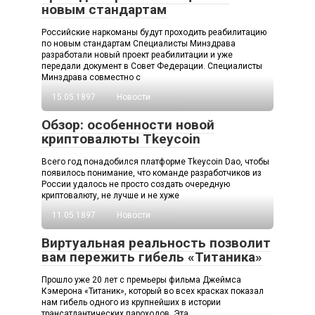
новым стандартам
Российские наркоманы будут проходить реабилитацию
по новым стандартам Специалисты Минздрава
разработали новый проект реабилитации и уже
передали документ в Совет Федерации. Специалисты
Минздрава совместно с
15.05.1897
Новости
Обзор: особенности новой
криптовалюты Tkeycoin
Всего год понадобился платформе Tkeycoin Dao, чтобы
появилось понимание, что команде разработчиков из
России удалось не просто создать очередную
криптовалюту, не лучше и не хуже
11.05.1897
Новости
Виртуальная реальность позволит
вам пережить гибель «Титаника»
Прошло уже 20 лет с премьеры фильма Джеймса
Кэмерона «Титаник», который во всех красках показал
нам гибель одного из крупнейших в истории
трансатлантических пароходов. Эта