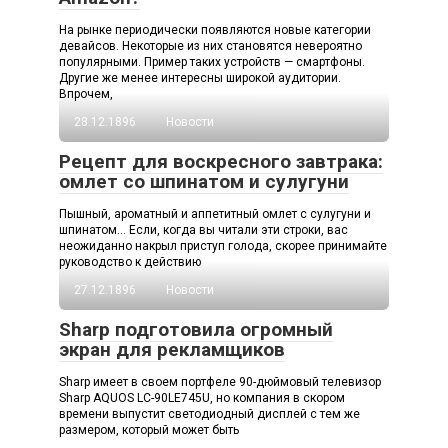
На рынке периодически появляются новые категории
девайсов. Некоторые из них становятся невероятно
популярными. Пример таких устройств — смартфоны.
Другие же менее интересны широкой аудитории.
Впрочем,
28.12.1896
Новости
Рецепт для воскресного завтрака:
омлет со шпинатом и сулугуни
Пышный, ароматный и аппетитный омлет с сулугуни и
шпинатом… Если, когда вы читали эти строки, вас
неожиданно накрыл приступ голода, скорее принимайте
руководство к действию
27.12.1896
Новости
Sharp подготовила огромный
экран для рекламщиков
Sharp имеет в своем портфеле 90-дюймовый телевизор
Sharp AQUOS LC-90LE745U, но компания в скором
времени выпустит светодиодный дисплей с тем же
размером, который может быть