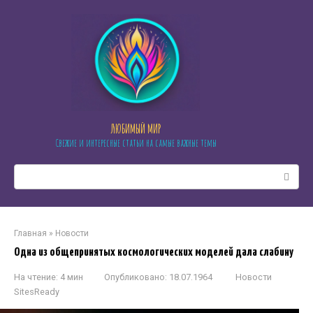
Перейти
к
контенту
ЛЮБИМЫЙ МИР
Свежие и интересные статьи на самые важные темы
Поиск:
Главная
»
Новости
Одна из общепринятых космологических моделей дала слабину
На чтение:
4 мин
Опубликовано:
18.07.1964
Новости
SitesReady