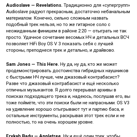
Audioslave — Revelations.
Традиционно для «супергрупп»
Audioslave радуют прекрасным, достаточно небанальным
материалом. Конечно, сильно сложным назвать
подобный трек нельзя, но то же гитарное соло с
неожиданным финишем в районе 2:20 — отыграть не так
просто. Удачное сочетание весомых НЧ и детальных ВСЧ
позволяет HiFi Boy OS V 3 показать себя с лучшей
стороны, преподнеся трек и детально, и драйвово.
Sam Jones — This Here.
Ну да, ну да, кто же может
продемонстрировать достоинства гибридных наушников
с быстрыми НЧ лучше, чем джазовый контрабасист?
Разве что джазовый контрабасист и ещё несколько
отличных музыкантов. Я долго перерывал архивы в
поисках подходящего трека и, надеюсь, послушав его, вы
тоже поймёте, что эти поиски были не напрасными. OS V3
на удивление хорошо отыгрывают тут и партию баса, и
остальные инструменты, раскрывая этот трек если и не
полностью, то на очень хорошем уровне.
Erykah Badu — Appletree.
Ну и ещё один трек, чтобы