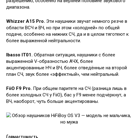
разрешению, особенно на верхней половине звукового
диапазона.
Whizzer A15 Pro.
Эти наушники звучат немного резче в
области ВСЧ и ВЧ, но при этом «холодней» по общей
подаче, особенно на нижних СЧ, да и в целом тяготеют к
более выраженной нейтральности.
Ibasso IT01.
Обратная ситуация, наушники с более
выраженной V-образностью АЧХ, более
акцентированные НЧ и ВЧ, более отведённые на второй
план СЧ, звук более «эффектный», чем нейтральный.
FiiO F9 Pro.
При общем паритете на СЧ (разница лишь в
более холодных СЧ у FiiO), бас у F9 менее подчёркнут, а
ВЧ, наоборот, чуть больше акцентированы.
Совместимость