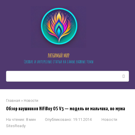
Перейти
к
контенту
ЛЮБИМЫЙ МИР
Свежие и интересные статьи на самые важные темы
Поиск:
Главная
»
Новости
Обзор наушников HiFiBoy OS V3 — модель не мальчика, но мужа
На чтение:
8 мин
Опубликовано:
19.11.2014
Новости
SitesReady