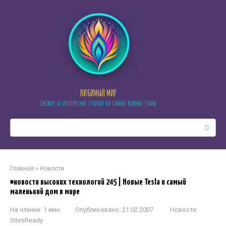
Перейти
к
контенту
ЛЮБИМЫЙ МИР
Свежие и интересные статьи на самые важные темы
Поиск:
Главная
»
Новости
#новости высоких технологий 245 | Новые Tesla и самый
маленький дом в мире
На чтение:
1 мин
Опубликовано:
21.02.2007
Новости
SitesReady