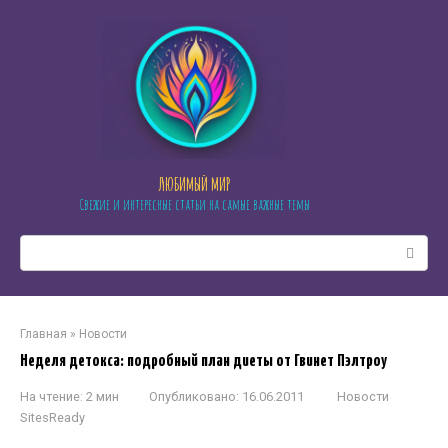
Перейти
к
контенту
ЛЮБИМЫЙ МИР
Свежие и интересные статьи на самые важные темы
Поиск:
Главная
»
Новости
Неделя детокса: подробный план диеты от Гвинет Пэлтроу
На чтение:
2 мин
Опубликовано:
16.06.2011
Новости
SitesReady