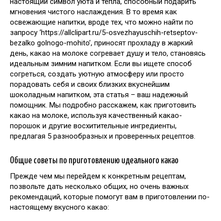
настоящий символ уюта и тепла, способный подарить
мгновения чистого наслаждения. В то время как
освежающие напитки, вроде тех, что можно найти по
запросу ‘https://allclipart.ru/5-osvezhayuschih-retseptov-
bezalko golnogo-mohito’, приносят прохладу в жаркий
день, какао на молоке согревает душу и тело, становясь
идеальным зимним напитком. Если вы ищете способ
согреться, создать уютную атмосферу или просто
порадовать себя и своих близких вкуснейшим
шоколадным напитком, эта статья – ваш надежный
помощник. Мы подробно расскажем, как приготовить
какао на молоке, используя качественный какао-
порошок и другие восхитительные ингредиенты,
предлагая 5 разнообразных и проверенных рецептов.
Общие советы по приготовлению идеального какао
Прежде чем мы перейдем к конкретным рецептам,
позвольте дать несколько общих, но очень важных
рекомендаций, которые помогут вам в приготовлении по-
настоящему вкусного какао: