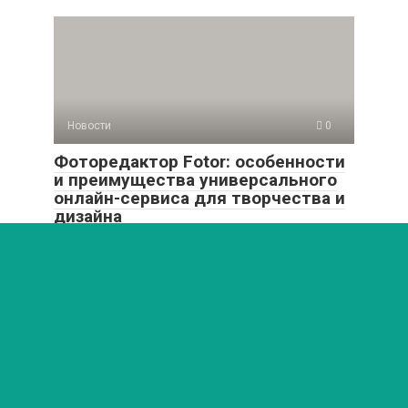
Новости
0
Фоторедактор Fotor: особенности
и преимущества универсального
онлайн-сервиса для творчества и
дизайна
Забудь о сложных программах! Фоторедактор Fotor —
это магия ретуши, стильные фильтры и дизайн