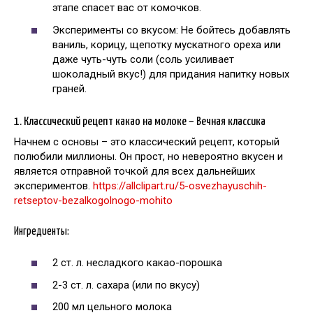
этапе спасет вас от комочков.
Эксперименты со вкусом: Не бойтесь добавлять
ваниль, корицу, щепотку мускатного ореха или
даже чуть-чуть соли (соль усиливает
шоколадный вкус!) для придания напитку новых
граней.
1. Классический рецепт какао на молоке – Вечная классика
Начнем с основы – это классический рецепт, который
полюбили миллионы. Он прост, но невероятно вкусен и
является отправной точкой для всех дальнейших
экспериментов.
https://allclipart.ru/5-osvezhayuschih-
retseptov-bezalkogolnogo-mohito
Ингредиенты:
2 ст. л. несладкого какао-порошка
2-3 ст. л. сахара (или по вкусу)
200 мл цельного молока