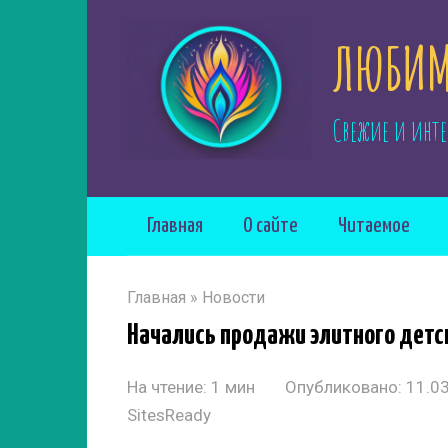
Перейти
ЛЮБИМ
к
контенту
Свежие и инте
Главная
О сайте
Читаемое
Главная
»
Новости
Начались продажи элитного детс
На чтение:
1 мин
Опубликовано:
11.0
SitesReady