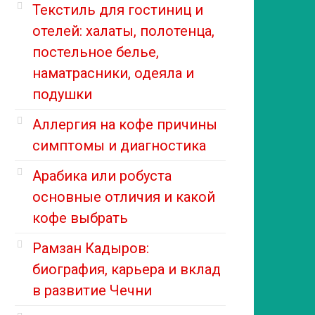
Текстиль для гостиниц и
отелей: халаты, полотенца,
постельное белье,
наматрасники, одеяла и
подушки
Аллергия на кофе причины
симптомы и диагностика
Арабика или робуста
основные отличия и какой
кофе выбрать
Рамзан Кадыров:
биография, карьера и вклад
в развитие Чечни