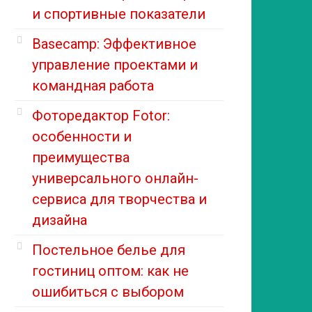
и спортивные показатели
Basecamp: Эффективное
управление проектами и
командная работа
Фоторедактор Fotor:
особенности и
преимущества
универсального онлайн-
сервиса для творчества и
дизайна
Постельное белье для
гостиниц оптом: как не
ошибиться с выбором