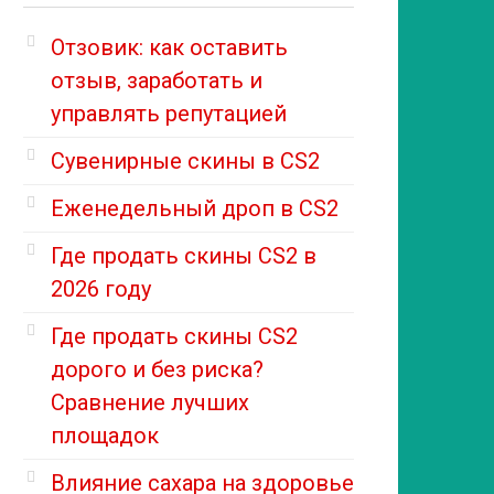
Отзовик: как оставить
отзыв, заработать и
управлять репутацией
Сувенирные скины в CS2
Еженедельный дроп в CS2
Где продать скины CS2 в
2026 году
Где продать скины CS2
дорого и без риска?
Сравнение лучших
площадок
Влияние сахара на здоровье