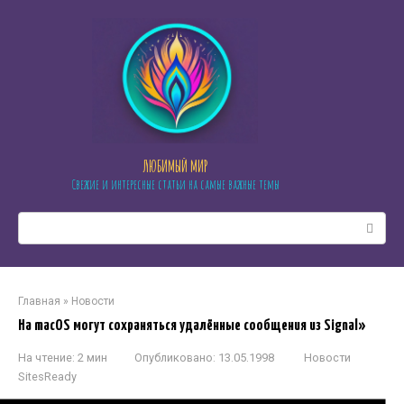
Перейти
к
контенту
ЛЮБИМЫЙ МИР
Свежие и интересные статьи на самые важные темы
Поиск:
Главная
»
Новости
На macOS могут сохраняться удалённые сообщения из Signal»
На чтение:
2 мин
Опубликовано:
13.05.1998
Новости
SitesReady