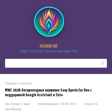
Перейти
к
контенту
ЛЮБИМЫЙ МИР
Свежие и интересные статьи на самые важные темы
Поиск:
Главная
»
Новости
MWC 2018: беспроводные наушники Sony Xperia Ear Duo с
поддержкой Google Assistant и Siri»
На чтение:
2 мин
Опубликовано:
25.09.1914
Новости
SitesReady