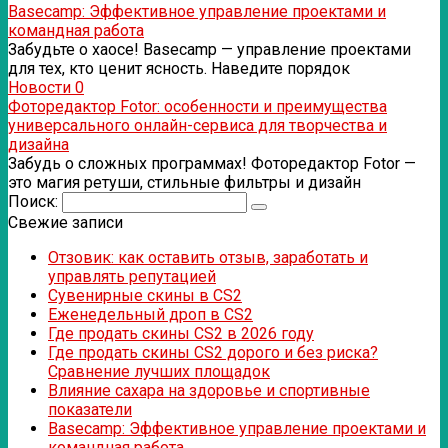
Basecamp: Эффективное управление проектами и
командная работа
Забудьте о хаосе! Basecamp — управление проектами
для тех, кто ценит ясность. Наведите порядок
Новости
0
Фоторедактор Fotor: особенности и преимущества
универсального онлайн-сервиса для творчества и
дизайна
Забудь о сложных программах! Фоторедактор Fotor —
это магия ретуши, стильные фильтры и дизайн
Поиск:
Свежие записи
Отзовик: как оставить отзыв, заработать и
управлять репутацией
Сувенирные скины в CS2
Еженедельный дроп в CS2
Где продать скины CS2 в 2026 году
Где продать скины CS2 дорого и без риска?
Сравнение лучших площадок
Влияние сахара на здоровье и спортивные
показатели
Basecamp: Эффективное управление проектами и
командная работа