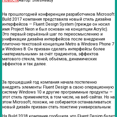
Новости
Автор:
SitesReady
На прошлогодней конференции разработчиков Microsoft
Build 2017 компания представила новый стиль дизайна
интерфейсов — Fluent Design System (прежде он носил
имя Project Neon и был основан на концепции Acrylic).
Это первый серьёзный шаг по переосмыслению и
унификации дизайна интерфейсов после внедрения
плиточно-текстовой концепции Metro в Windows Phone 7
и Windows 8. Он призван сделать интерфейсы более
«материальными» за счёт градиентов, эффектов
матового стекла, теней, объёмов, динамических
эффектов и так далее.
За прошедший год компания начала постепенно
внедрять элементы Fluent Design в свою операционную
систему Windows 10 и другие программные продукты —
этот стиль применяется, в том числе, на веб-сайтах. Но на
этом Microsoft, похоже, не собирается останавливаться:
новый дизайн призван стать поистине универсальным.
На Build 2018 компания сообщила, что Fluent Design будет