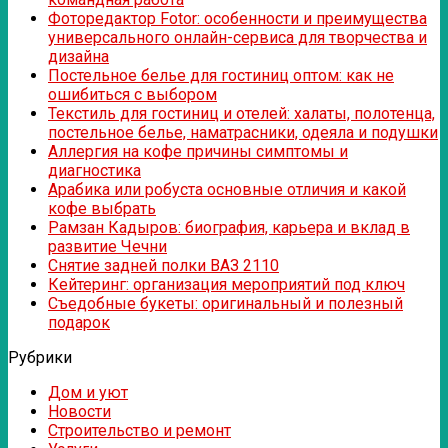
Фоторедактор Fotor: особенности и преимущества
универсального онлайн-сервиса для творчества и
дизайна
Постельное белье для гостиниц оптом: как не
ошибиться с выбором
Текстиль для гостиниц и отелей: халаты, полотенца,
постельное белье, наматрасники, одеяла и подушки
Аллергия на кофе причины симптомы и
диагностика
Арабика или робуста основные отличия и какой
кофе выбрать
Рамзан Кадыров: биография, карьера и вклад в
развитие Чечни
Снятие задней полки ВАЗ 2110
Кейтеринг: организация мероприятий под ключ
Съедобные букеты: оригинальный и полезный
подарок
Рубрики
Дом и уют
Новости
Строительство и ремонт