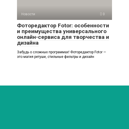
Новости
0
Фоторедактор Fotor: особенности
и преимущества универсального
онлайн-сервиса для творчества и
дизайна
Забудь о сложных программах! Фоторедактор Fotor —
это магия ретуши, стильные фильтры и дизайн
© 2026 Любимый мир
Политика конфиденциальности
Внимание! В публикациях могут встречаются упоминания
и логотипы Facebook* и Instagram* - данные социальные
сети являются продуктами организации Meta,