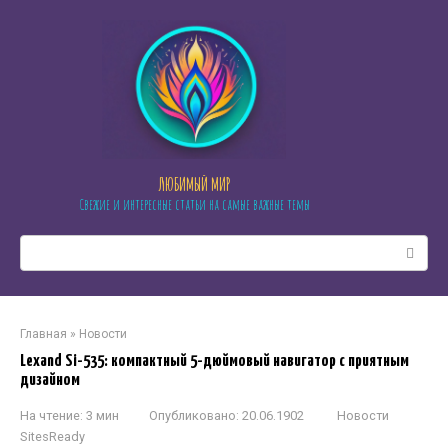
Перейти
к
контенту
ЛЮБИМЫЙ МИР
Свежие и интересные статьи на самые важные темы
Поиск:
Главная
»
Новости
Lexand Si-535: компактный 5-дюймовый навигатор с приятным
дизайном
На чтение:
3 мин
Опубликовано:
20.06.1902
Новости
SitesReady