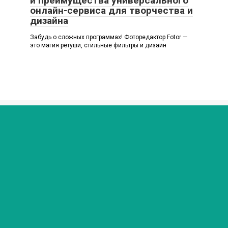
и преимущества универсального
онлайн-сервиса для творчества и
дизайна
Забудь о сложных программах! Фоторедактор Fotor —
это магия ретуши, стильные фильтры и дизайн
© 2026 Любимый мир
Политика конфиденциальности
Внимание! В публикациях могут встречаются упоминания
и логотипы Facebook* и Instagram* - данные социальные
сети являются продуктами организации Meta,
деятельность которой признана экстремистской и
запрещена на территории России