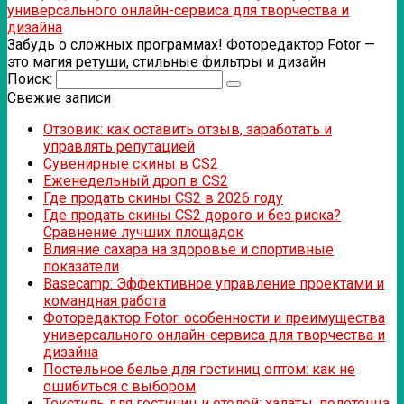
универсального онлайн-сервиса для творчества и
дизайна
Забудь о сложных программах! Фоторедактор Fotor —
это магия ретуши, стильные фильтры и дизайн
Поиск:
Свежие записи
Отзовик: как оставить отзыв, заработать и
управлять репутацией
Сувенирные скины в CS2
Еженедельный дроп в CS2
Где продать скины CS2 в 2026 году
Где продать скины CS2 дорого и без риска?
Сравнение лучших площадок
Влияние сахара на здоровье и спортивные
показатели
Basecamp: Эффективное управление проектами и
командная работа
Фоторедактор Fotor: особенности и преимущества
универсального онлайн-сервиса для творчества и
дизайна
Постельное белье для гостиниц оптом: как не
ошибиться с выбором
Текстиль для гостиниц и отелей: халаты, полотенца,