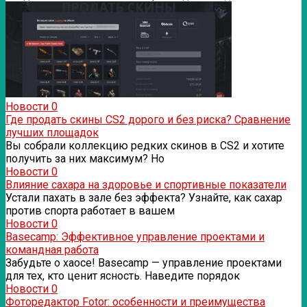
Новости
0
Где продать скины CS2 дорого и без риска? Сравнение
лучших площадок
Вы собрали коллекцию редких скинов в CS2 и хотите
получить за них максимум? Но
Новости
0
Влияние сахара на здоровье и спортивные показатели
Устали пахать в зале без эффекта? Узнайте, как сахар
против спорта работает в вашем
Новости
0
Basecamp: Эффективное управление проектами и
командная работа
Забудьте о хаосе! Basecamp — управление проектами
для тех, кто ценит ясность. Наведите порядок
Новости
0
Фоторедактор Fotor: особенности и преимущества