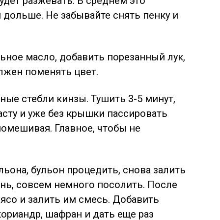
удет разжевать. В среднем это
и дольше. Не забывайте снять пенку и
льное масло, добавить порезанный лук,
олжен поменять цвет.
ные стебли кинзы. Тушить 3-5 минут,
асту и уже без крышки пассировать
помешивая. Главное, чтобы не
ульона, бульон процедить, снова залить
онь, совсем немного посолить. После
мясо и залить им смесь. Добавить
кориандр, шафран и дать еще раз