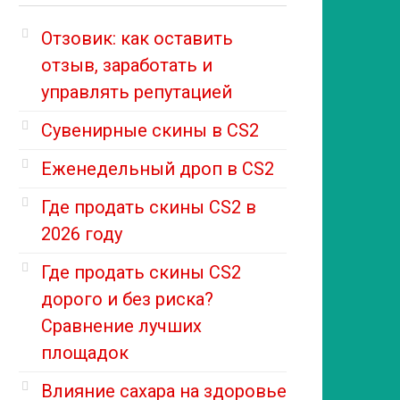
Отзовик: как оставить
отзыв, заработать и
управлять репутацией
Сувенирные скины в CS2
Еженедельный дроп в CS2
Где продать скины CS2 в
2026 году
Где продать скины CS2
дорого и без риска?
Сравнение лучших
площадок
Влияние сахара на здоровье