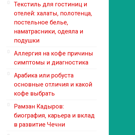
Текстиль для гостиниц и
отелей: халаты, полотенца,
постельное белье,
наматрасники, одеяла и
подушки
Аллергия на кофе причины
симптомы и диагностика
Арабика или робуста
основные отличия и какой
кофе выбрать
Рамзан Кадыров:
биография, карьера и вклад
в развитие Чечни