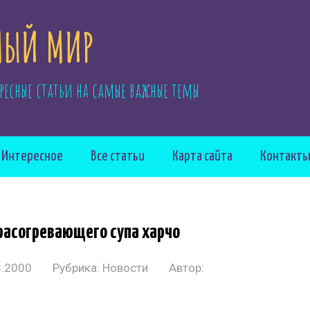
ЫЙ МИР
ресные статьи на самые важные темы
Интересное
Все статьи
Карта сайта
Контакт
расогревающего супа харчо
8.2000
Рубрика:
Новости
Автор: