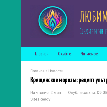
Перейти
ЛЮБИМ
к
контенту
Свежие и инте
Главная
О сайте
Читаемое
Главная
»
Новости
Крещенские морозы: рецепт ульт
На чтение:
2 мин
Опубликовано:
09.0
SitesReady