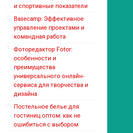
и спортивные показатели
Basecamp: Эффективное
управление проектами и
командная работа
Фоторедактор Fotor:
особенности и
преимущества
универсального онлайн-
сервиса для творчества и
дизайна
Постельное белье для
гостиниц оптом: как не
ошибиться с выбором