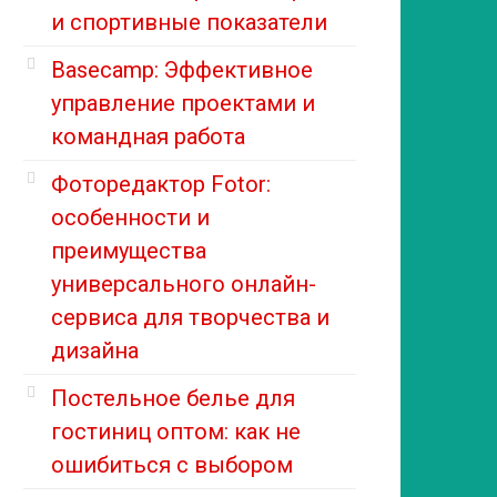
и спортивные показатели
Basecamp: Эффективное
управление проектами и
командная работа
Фоторедактор Fotor:
особенности и
преимущества
универсального онлайн-
сервиса для творчества и
дизайна
Постельное белье для
гостиниц оптом: как не
ошибиться с выбором