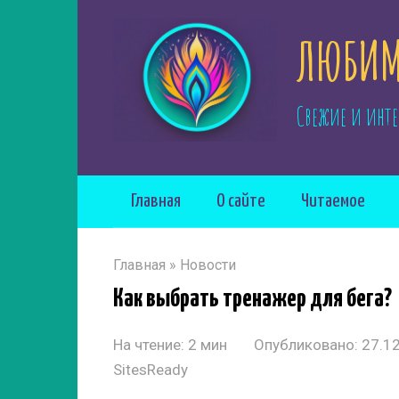
Перейти
ЛЮБИМ
к
контенту
Свежие и инте
Главная
О сайте
Читаемое
Главная
»
Новости
Как выбрать тренажер для бега?
На чтение:
2 мин
Опубликовано:
27.1
SitesReady