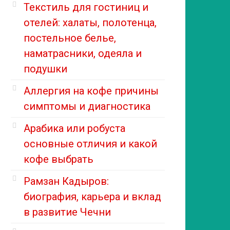
Текстиль для гостиниц и
отелей: халаты, полотенца,
постельное белье,
наматрасники, одеяла и
подушки
Аллергия на кофе причины
симптомы и диагностика
Арабика или робуста
основные отличия и какой
кофе выбрать
Рамзан Кадыров:
биография, карьера и вклад
в развитие Чечни