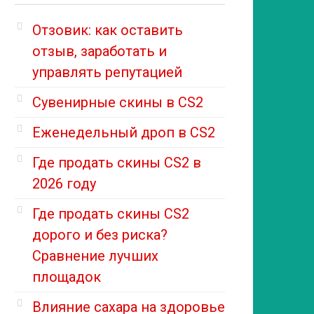
Отзовик: как оставить
отзыв, заработать и
управлять репутацией
Сувенирные скины в CS2
Еженедельный дроп в CS2
Где продать скины CS2 в
2026 году
Где продать скины CS2
дорого и без риска?
Сравнение лучших
площадок
Влияние сахара на здоровье