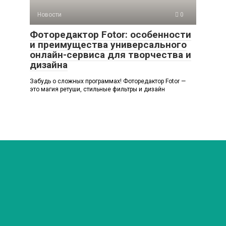
Новости
0
Фоторедактор Fotor: особенности
и преимущества универсального
онлайн-сервиса для творчества и
дизайна
Забудь о сложных программах! Фоторедактор Fotor —
это магия ретуши, стильные фильтры и дизайн
© 2026 Любимый мир
Политика конфиденциальности
Внимание! В публикациях могут встречаются упоминания
и логотипы Facebook* и Instagram* - данные социальные
сети являются продуктами организации Meta,
деятельность которой признана экстремистской и