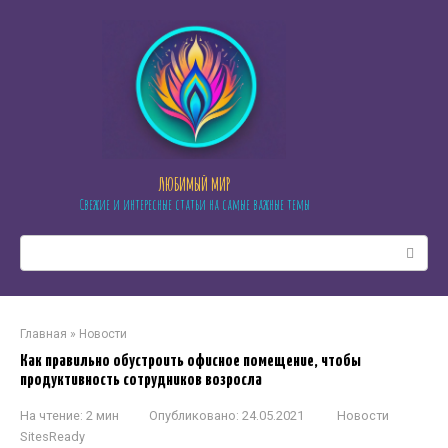
Перейти
к
контенту
ЛЮБИМЫЙ МИР
Свежие и интересные статьи на самые важные темы
Поиск:
Главная
»
Новости
Как правильно обустроить офисное помещение, чтобы
продуктивность сотрудников возросла
На чтение:
2 мин
Опубликовано:
24.05.2021
Новости
SitesReady