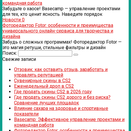
командная работа
Забудьте о хаосе! Basecamp — управление проектами
для тех, кто ценит ясность. Наведите порядок
Новости
0
Фоторедактор Fotor: особенности и преимущества
универсального онлайн-сервиса для творчества и
дизайна
Забудь о сложных программах! Фоторедактор Fotor —
это магия ретуши, стильные фильтры и дизайн
Поиск:
Свежие записи
Отзовик: как оставить отзыв, заработать и
управлять репутацией
Сувенирные скины в CS2
Еженедельный дроп в CS2
Где продать скины CS2 в 2026 году
Где продать скины CS2 дорого и без риска?
Сравнение лучших площадок
Влияние сахара на здоровье и спортивные
показатели
Basecamp: Эффективное управление проектами и
командная работа
Фоторедактор Fotor: особенности и преимущества