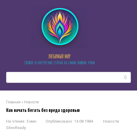
Перейти
к
контенту
ЛЮБИМЫЙ МИР
Свежие и интересные статьи на самые важные темы
Поиск:
Главная
»
Новости
Как начать бегать без вреда здоровью
На чтение:
5 мин
Опубликовано:
14.08.1984
Новости
SitesReady