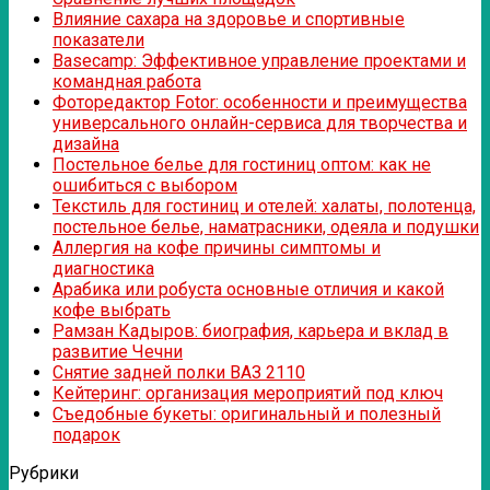
Влияние сахара на здоровье и спортивные
показатели
Basecamp: Эффективное управление проектами и
командная работа
Фоторедактор Fotor: особенности и преимущества
универсального онлайн-сервиса для творчества и
дизайна
Постельное белье для гостиниц оптом: как не
ошибиться с выбором
Текстиль для гостиниц и отелей: халаты, полотенца,
постельное белье, наматрасники, одеяла и подушки
Аллергия на кофе причины симптомы и
диагностика
Арабика или робуста основные отличия и какой
кофе выбрать
Рамзан Кадыров: биография, карьера и вклад в
развитие Чечни
Снятие задней полки ВАЗ 2110
Кейтеринг: организация мероприятий под ключ
Съедобные букеты: оригинальный и полезный
подарок
Рубрики