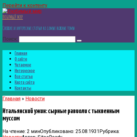
Перейти к контенту
ЛЮБИМЫЙ МИР
Свежие и интересные статьи на самые важные темы
Поиск:
Главная
О сайте
Читаемое
Интересное
Все статьи
Карта сайта
Контакты
Главная
»
Новости
Итальянский ужин: сырные равиоли с тыквенным
муссом
На чтение:
2 мин
Опубликовано:
25.08.1931
Рубрика: