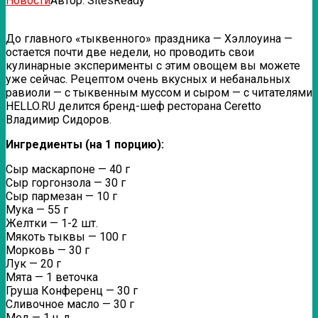
Новости
Автор:
SitesReady
До главного «тыквенного» праздника — Хэллоуина —
остается почти две недели, но проводить свои
кулинарные эксперименты с этим овощем вы можете
уже сейчас. Рецептом очень вкусных и небанальных
равиоли — с тыквенным муссом и сыром — с читателями
HELLO.RU делится бренд-шеф
ресторана Ceretto
Владимир Сидоров.
Ингредиенты (на 1 порцию):
Сыр маскарпоне — 40 г
Сыр горгонзола — 30 г
Сыр пармезан — 10 г
Мука — 55 г
Желтки — 1-2 шт.
Мякоть тыквы — 100 г
Морковь — 30 г
Лук — 20 г
Мята — 1 веточка
Груша Конференц — 30 г
Сливочное масло — 30 г
Мед — 1 ч. л.