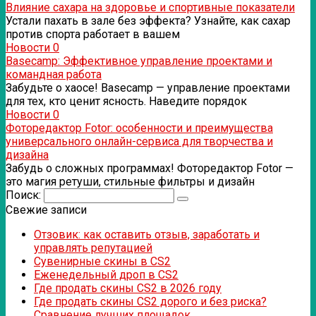
Влияние сахара на здоровье и спортивные показатели
Устали пахать в зале без эффекта? Узнайте, как сахар
против спорта работает в вашем
Новости
0
Basecamp: Эффективное управление проектами и
командная работа
Забудьте о хаосе! Basecamp — управление проектами
для тех, кто ценит ясность. Наведите порядок
Новости
0
Фоторедактор Fotor: особенности и преимущества
универсального онлайн-сервиса для творчества и
дизайна
Забудь о сложных программах! Фоторедактор Fotor —
это магия ретуши, стильные фильтры и дизайн
Поиск:
Свежие записи
Отзовик: как оставить отзыв, заработать и
управлять репутацией
Сувенирные скины в CS2
Еженедельный дроп в CS2
Где продать скины CS2 в 2026 году
Где продать скины CS2 дорого и без риска?
Сравнение лучших площадок