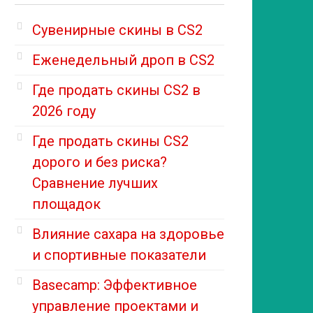
Сувенирные скины в CS2
Еженедельный дроп в CS2
Где продать скины CS2 в
2026 году
Где продать скины CS2
дорого и без риска?
Сравнение лучших
площадок
Влияние сахара на здоровье
и спортивные показатели
Basecamp: Эффективное
управление проектами и