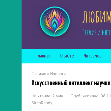
Перейти
ЛЮБИМ
к
контенту
Свежие и инте
Главная
О сайте
Читаемое
Главная
»
Новости
Искусственный интеллект научил
На чтение:
2 мин
Опубликовано:
08.1
SitesReady