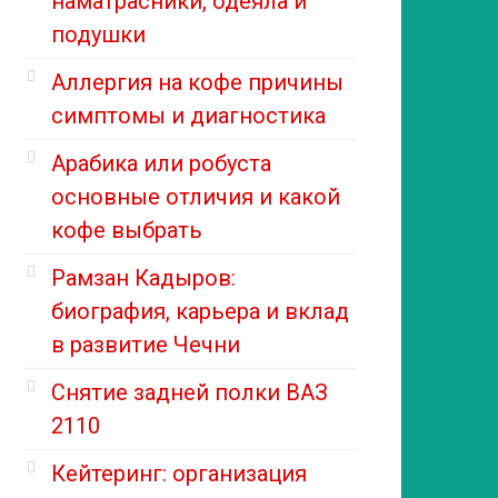
наматрасники, одеяла и
подушки
Аллергия на кофе причины
симптомы и диагностика
Арабика или робуста
основные отличия и какой
кофе выбрать
Рамзан Кадыров:
биография, карьера и вклад
в развитие Чечни
Снятие задней полки ВАЗ
2110
Кейтеринг: организация