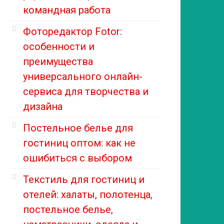
командная работа
Фоторедактор Fotor:
особенности и
преимущества
универсального онлайн-
сервиса для творчества и
дизайна
Постельное белье для
гостиниц оптом: как не
ошибиться с выбором
Текстиль для гостиниц и
отелей: халаты, полотенца,
постельное белье,