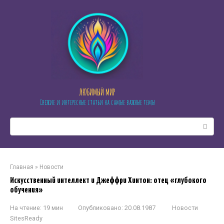
Перейти
к
контенту
ЛЮБИМЫЙ МИР
Свежие и интересные статьи на самые важные темы
Поиск:
Главная
»
Новости
Искусственный интеллект и Джеффри Хинтон: отец «глубокого
обучения»
На чтение:
19 мин
Опубликовано:
20.08.1987
Новости
SitesReady