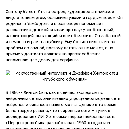
Хинтону 69 лет. У него острое, худощавое английское
лицо с тонким ртом, большими ушами и гордым носом. Он
родился в Уимблдоне и в разговоре напоминает
рассказчика детской книжки про науку: любопытный,
завлекающий, пытающийся все объяснить. Он забавный
и немного играет на публику. Ему больно сидеть из-за
проблем со спиной, поэтому летать он не может, а на
приеме у дантиста ложится на приспособление,
напоминающее доску для серфинга.
В 1980-х Хинтон был, как и сейчас, экспертом по
нейронным сетям, значительно упрощенной модели сети
нейронов и синапсов нашего мозга. Однако в то время
было твердо решено, что нейронные сети — тупик в
исследованиях ИИ. Хотя самая первая нейронная сеть
«Перцептрон» была разработана в 1960-х годах и ее
считали первым шагом в направлении машинного