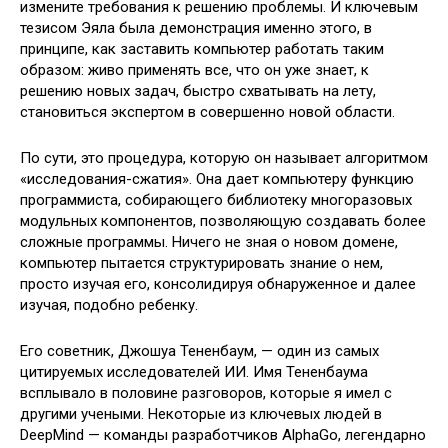
измените требования к решению проблемы. И ключевым
тезисом Эяла была демонстрация именно этого, в
принципе, как заставить компьютер работать таким
образом: живо применять все, что он уже знает, к
решению новых задач, быстро схватывать на лету,
становиться экспертом в совершенно новой области.
По сути, это процедура, которую он называет алгоритмом
«исследования-сжатия». Она дает компьютеру функцию
программиста, собирающего библиотеку многоразовых
модульных компонентов, позволяющую создавать более
сложные программы. Ничего не зная о новом домене,
компьютер пытается структурировать знание о нем,
просто изучая его, консолидируя обнаруженное и далее
изучая, подобно ребенку.
Его советник, Джошуа Тененбаум, — один из самых
цитируемых исследователей ИИ. Имя Тененбаума
всплывало в половине разговоров, которые я имел с
другими учеными. Некоторые из ключевых людей в
DeepMind — команды разработчиков AlphaGo, легендарно