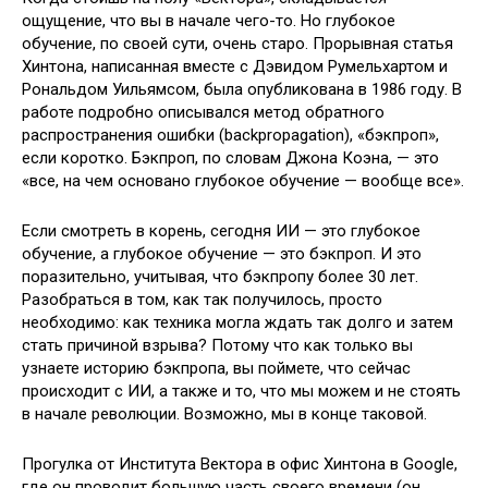
ощущение, что вы в начале чего-то. Но глубокое
обучение, по своей сути, очень старо. Прорывная статья
Хинтона, написанная вместе с Дэвидом Румельхартом и
Рональдом Уильямсом, была опубликована в 1986 году. В
работе подробно описывался метод обратного
распространения ошибки (backpropagation), «бэкпроп»,
если коротко. Бэкпроп, по словам Джона Коэна, — это
«все, на чем основано глубокое обучение — вообще все».
Если смотреть в корень, сегодня ИИ — это глубокое
обучение, а глубокое обучение — это бэкпроп. И это
поразительно, учитывая, что бэкпропу более 30 лет.
Разобраться в том, как так получилось, просто
необходимо: как техника могла ждать так долго и затем
стать причиной взрыва? Потому что как только вы
узнаете историю бэкпропа, вы поймете, что сейчас
происходит с ИИ, а также и то, что мы можем и не стоять
в начале революции. Возможно, мы в конце таковой.
Прогулка от Института Вектора в офис Хинтона в Google,
где он проводит большую часть своего времени (он