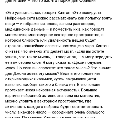
для Италии — это то же, что Париж для Франции.
«Это удивительно», говорит Хинтон. «Это шокирует».
Нейронные сети можно рассматривать как попытку взять
вещи — изображения, слова, записи разговоров,
медицинские данные — и поместить их в, как говорят
математики, многомерное векторное пространство, в
котором близость или удаленность вещей будет
отражать важнейшие аспекты настоящего мира. Хинтон
считает, что именно это делает мозг. «Если вы хотите
узнать, что такое мысль, — говорит он, — я могу передать
ее вам серией слов. Я могу сказать: «Джон подумал:
«упс». Но если вы спросите: что такое мысль? Что значит
для Джона иметь эту мысль? Ведь в его голове нет
открывающихся кавычек, «упс», закрывающихся
кавычек, вообще такого и близко нет. В его голове
протекает некая нейронная активность». Большие
картины нейронной активности, если вы математик,
можно уловить в векторном пространстве, где
активность каждого нейрона будет соответствовать
числу, а каждое число — координате очень большого
вектора. По мнению Хинтона, мысль — это танец