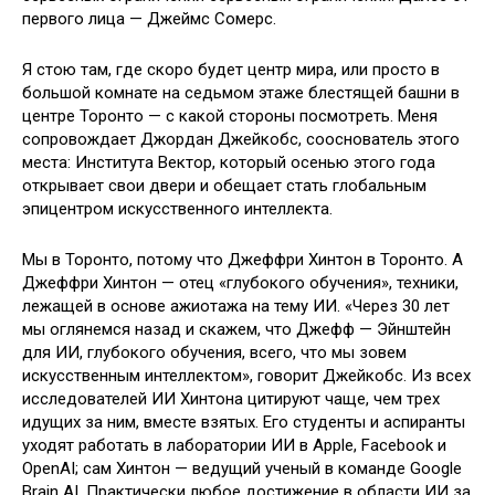
первого лица — Джеймс Сомерс.
Я стою там, где скоро будет центр мира, или просто в
большой комнате на седьмом этаже блестящей башни в
центре Торонто — с какой стороны посмотреть. Меня
сопровождает Джордан Джейкобс, сооснователь этого
места: Института Вектор, который осенью этого года
открывает свои двери и обещает стать глобальным
эпицентром искусственного интеллекта.
Мы в Торонто, потому что Джеффри Хинтон в Торонто. А
Джеффри Хинтон — отец «глубокого обучения», техники,
лежащей в основе ажиотажа на тему ИИ. «Через 30 лет
мы оглянемся назад и скажем, что Джефф — Эйнштейн
для ИИ, глубокого обучения, всего, что мы зовем
искусственным интеллектом», говорит Джейкобс. Из всех
исследователей ИИ Хинтона цитируют чаще, чем трех
идущих за ним, вместе взятых. Его студенты и аспиранты
уходят работать в лаборатории ИИ в Apple, Facebook и
OpenAI; сам Хинтон — ведущий ученый в команде Google
Brain AI. Практически любое достижение в области ИИ за