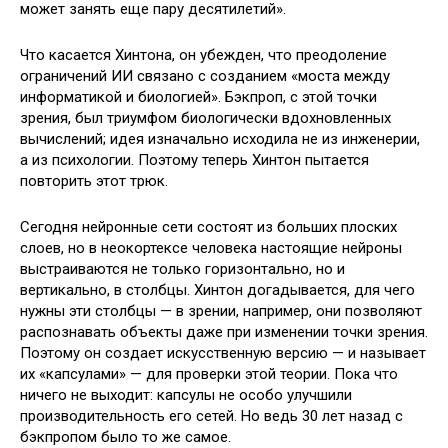
может занять еще пару десятилетий».
Что касается Хинтона, он убежден, что преодоление
ограничений ИИ связано с созданием «моста между
информатикой и биологией». Бэкпроп, с этой точки
зрения, был триумфом биологически вдохновленных
вычислений; идея изначально исходила не из инженерии,
а из психологии. Поэтому теперь Хинтон пытается
повторить этот трюк.
Сегодня нейронные сети состоят из больших плоских
слоев, но в неокортексе человека настоящие нейроны
выстраиваются не только горизонтально, но и
вертикально, в столбцы. Хинтон догадывается, для чего
нужны эти столбцы — в зрении, например, они позволяют
распознавать объекты даже при изменении точки зрения.
Поэтому он создает искусственную версию — и называет
их «капсулами» — для проверки этой теории. Пока что
ничего не выходит: капсулы не особо улучшили
производительность его сетей. Но ведь 30 лет назад с
бэкпропом было то же самое.