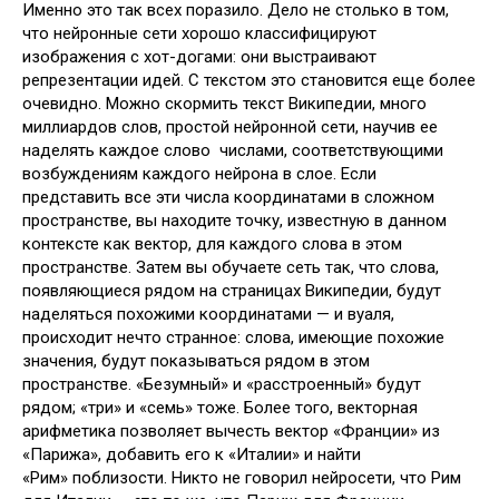
Именно это так всех поразило. Дело не столько в том,
что нейронные сети хорошо классифицируют
изображения с хот-догами: они выстраивают
репрезентации идей. С текстом это становится еще более
очевидно. Можно скормить текст Википедии, много
миллиардов слов, простой нейронной сети, научив ее
наделять каждое слово числами, соответствующими
возбуждениям каждого нейрона в слое. Если
представить все эти числа координатами в сложном
пространстве, вы находите точку, известную в данном
контексте как вектор, для каждого слова в этом
пространстве. Затем вы обучаете сеть так, что слова,
появляющиеся рядом на страницах Википедии, будут
наделяться похожими координатами — и вуаля,
происходит нечто странное: слова, имеющие похожие
значения, будут показываться рядом в этом
пространстве. «Безумный» и «расстроенный» будут
рядом; «три» и «семь» тоже. Более того, векторная
арифметика позволяет вычесть вектор «Франции» из
«Парижа», добавить его к «Италии» и найти
«Рим» поблизости. Никто не говорил нейросети, что Рим