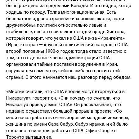
было рождено за пределами Канады. И это видно, когда
ходишь по городу. Толпа многонациональная. Есть
бесплатное здравоохранение и хорошие школы, люди
дружелюбны, политики относительно левые и
стабильные; все это привлекает людей вроде Хинтона,
который говорит, что уехал из США из-за «Ирангейта»
(Иран-контрас — крупный политический скандал в США
второй половины 1980-х годов; тогда стало известно о
том, что отдельные члены администрации США
организовали тайные поставки вооружения в Иран,
нарушая тем самым оружейное эмбарго против этой
страны). С этого начинается наш разговор перед обедом.
«Многие считали, что США вполне могут вторгнуться в
Никарагуа», говорит он. «Они почему-то считали, что
Никарагуа принадлежит США». Он рассказывает, что
недавно осуществил большой прорыв в проекте: «Со
мной начал работать очень хороший младший инженер»,
женщина по имени Сара Сабур. Сабур иранка, и ей было
отказано в визе для работы в США. Офис Google в
Торонто вытащил ее.