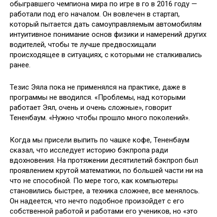
обыгравшего чемпиона мира по игре в го в 2016 году —
работали под его началом. Он вовлечен в стартап,
который пытается дать самоуправляемым автомобилям
интуитивное понимание основ физики и намерений других
водителей, чтобы те лучше предвосхищали
происходящее в ситуациях, с которыми не сталкивались
ранее.
Тезис Эяла пока не применялся на практике, даже в
программы не вводился. «Проблемы, над которыми
работает Эял, очень и очень сложные», говорит
Тененбаум. «Нужно чтобы прошло много поколений».
Когда мы присели выпить по чашке кофе, Тененбаум
сказал, что исследует историю бэкпропа ради
вдохновения. На протяжении десятилетий бэкпроп был
проявлением крутой математики, по большей части ни на
что не способной. По мере того, как компьютеры
становились быстрее, а техника сложнее, все менялось.
Он надеется, что нечто подобное произойдет с его
собственной работой и работами его учеников, но «это