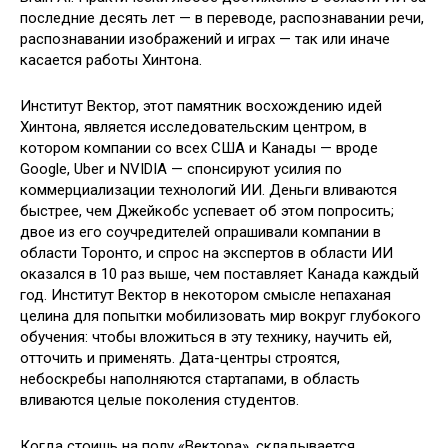
последние десять лет — в переводе, распознавании речи,
распознавании изображений и играх — так или иначе
касается работы Хинтона.
Институт Вектор, этот памятник восхождению идей
Хинтона, является исследовательским центром, в
котором компании со всех США и Канады — вроде
Google, Uber и NVIDIA — спонсируют усилия по
коммерциализации технологий ИИ. Деньги вливаются
быстрее, чем Джейкобс успевает об этом попросить;
двое из его соучредителей опрашивали компании в
области Торонто, и спрос на экспертов в области ИИ
оказался в 10 раз выше, чем поставляет Канада каждый
год. Институт Вектор в некотором смысле непаханая
целина для попытки мобилизовать мир вокруг глубокого
обучения: чтобы вложиться в эту технику, научить ей,
отточить и применять. Дата-центры строятся,
небоскребы наполняются стартапами, в область
вливаются целые поколения студентов.
Когда стоишь на полу «Вектора», складывается