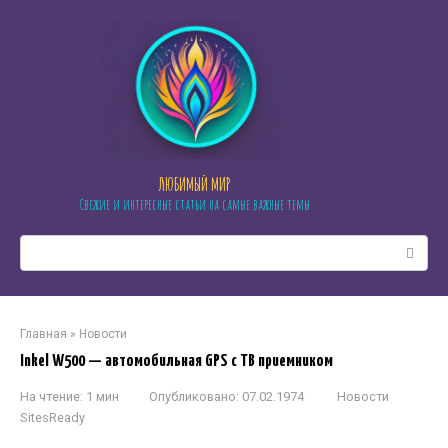
Перейти
к
контенту
ЛЮБИМЫЙ МИР
Свежие и интересные статьи на самые важные темы
Поиск:
Главная
»
Новости
Inkel W500 — автомобильная GPS с ТВ приемником
На чтение:
1 мин
Опубликовано:
07.02.1974
Новости
SitesReady