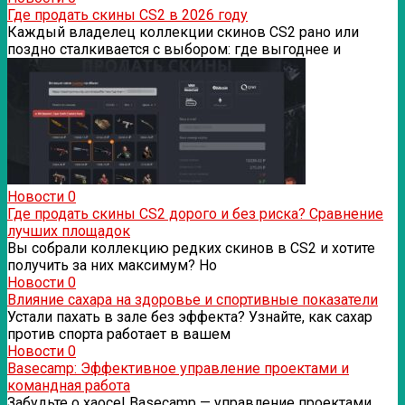
Где продать скины CS2 в 2026 году
Каждый владелец коллекции скинов CS2 рано или
поздно сталкивается с выбором: где выгоднее и
Новости
0
Где продать скины CS2 дорого и без риска? Сравнение
лучших площадок
Вы собрали коллекцию редких скинов в CS2 и хотите
получить за них максимум? Но
Новости
0
Влияние сахара на здоровье и спортивные показатели
Устали пахать в зале без эффекта? Узнайте, как сахар
против спорта работает в вашем
Новости
0
Basecamp: Эффективное управление проектами и
командная работа
Забудьте о хаосе! Basecamp — управление проектами