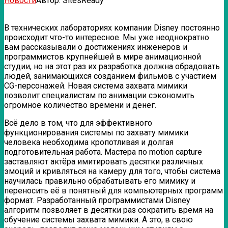
Новости
Автор:
SitesReady
В технических лабораториях компании Disney постоянно
происходит что-то интересное. Мы уже неоднократно
вам рассказывали о достижениях инженеров и
программистов крупнейшей в мире анимационной
студии, но на этот раз их разработка должна обрадовать
людей, занимающихся
созданием фильмов с участием
CG-персонажей. Новая система захвата мимики
позволит специалистам по анимации сэкономить
огромное количество времени и денег.
Всё дело в том, что для эффективного
функционирования системы по захвату мимики
человека необходима кропотливая и долгая
подготовительная работа. Мастера по motion capture
заставляют актёра имитировать десятки различных
эмоций и кривляться на камеру для того, чтобы система
научилась правильно обрабатывать его мимику и
переносить её в понятный для компьютерных программ
формат. Разработанный программистами Disney
алгоритм позволяет в десятки раз сократить время на
обучение системы захвата мимики. А это, в свою