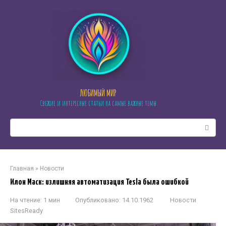
Перейти
к
контенту
ЛЮБИМЫЙ МИР
Свежие и интересные статьи на самые важные темы
Поиск:
Главная
»
Новости
Илон Маск: излишняя автоматизация Tesla была ошибкой
На чтение:
1 мин
Опубликовано:
14.10.1962
Новости
SitesReady