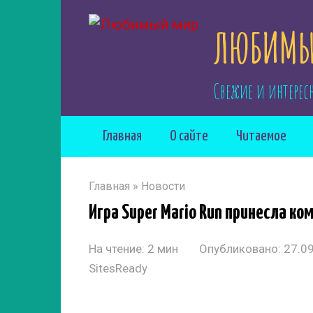
Перейти
ЛЮБИМЫ
к
контенту
Свежие и интерес
Главная
О сайте
Читаемое
Главная
»
Новости
Игра Super Mario Run принесла к
На чтение:
2 мин
Опубликовано:
27.0
SitesReady