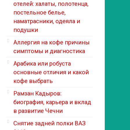
отелей: халаты, полотенца,
постельное белье,
наматрасники, одеяла и
подушки
Аллергия на кофе причины
симптомы и диагностика
Арабика или робуста
основные отличия и какой
кофе выбрать
Рамзан Кадыров:
биография, карьера и вклад
в развитие Чечни
Снятие задней полки ВАЗ