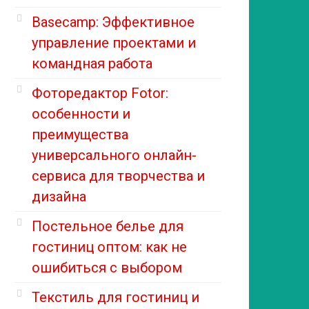
Basecamp: Эффективное
управление проектами и
командная работа
Фоторедактор Fotor:
особенности и
преимущества
универсального онлайн-
сервиса для творчества и
дизайна
Постельное белье для
гостиниц оптом: как не
ошибиться с выбором
Текстиль для гостиниц и