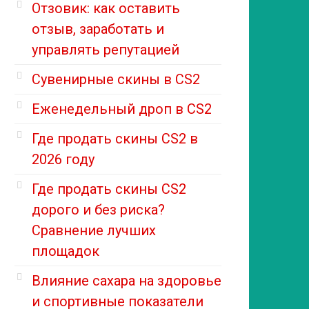
Отзовик: как оставить
отзыв, заработать и
управлять репутацией
Сувенирные скины в CS2
Еженедельный дроп в CS2
Где продать скины CS2 в
2026 году
Где продать скины CS2
дорого и без риска?
Сравнение лучших
площадок
Влияние сахара на здоровье
и спортивные показатели