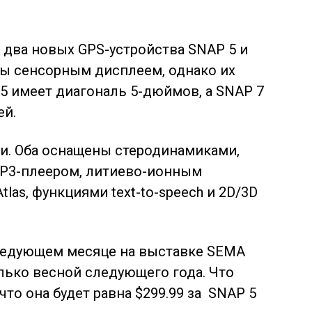
 два новых GPS-устройства SNAP 5 и
ны сенсорным дисплеем, однако их
5 имеет диагональ 5-дюймов, а SNAP 7
ей.
и. Оба оснащены стеродинамиками,
MP3-плеером, литиево-ионным
tlas, функциями text-to-speech и 2D/3D
следующем месяце на выставке SEMA
олько весной следующего года. Что
что она будет равна $299.99 за SNAP 5