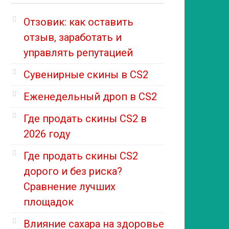
Отзовик: как оставить
отзыв, заработать и
управлять репутацией
Сувенирные скины в CS2
Еженедельный дроп в CS2
Где продать скины CS2 в
2026 году
Где продать скины CS2
дорого и без риска?
Сравнение лучших
площадок
Влияние сахара на здоровье