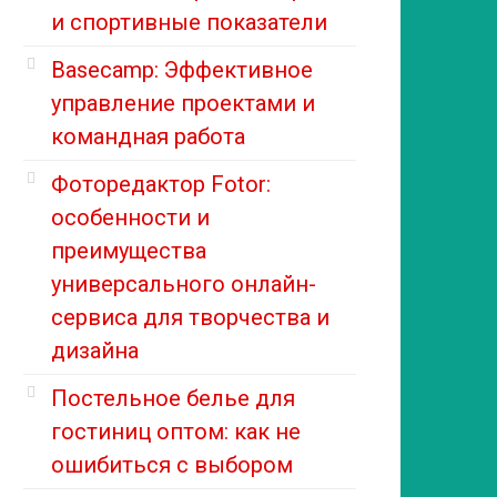
и спортивные показатели
Basecamp: Эффективное
управление проектами и
командная работа
Фоторедактор Fotor:
особенности и
преимущества
универсального онлайн-
сервиса для творчества и
дизайна
Постельное белье для
гостиниц оптом: как не
ошибиться с выбором