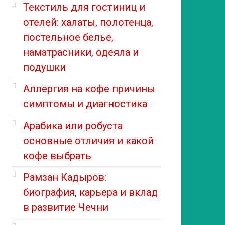
Текстиль для гостиниц и
отелей: халаты, полотенца,
постельное белье,
наматрасники, одеяла и
подушки
Аллергия на кофе причины
симптомы и диагностика
Арабика или робуста
основные отличия и какой
кофе выбрать
Рамзан Кадыров:
биография, карьера и вклад
в развитие Чечни