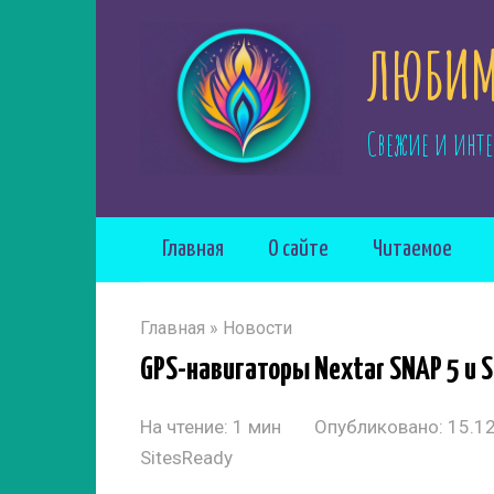
Перейти
ЛЮБИМ
к
контенту
Свежие и инте
Главная
О сайте
Читаемое
Главная
»
Новости
GPS-навигаторы Nextar SNAP 5 и 
На чтение:
1 мин
Опубликовано:
15.1
SitesReady