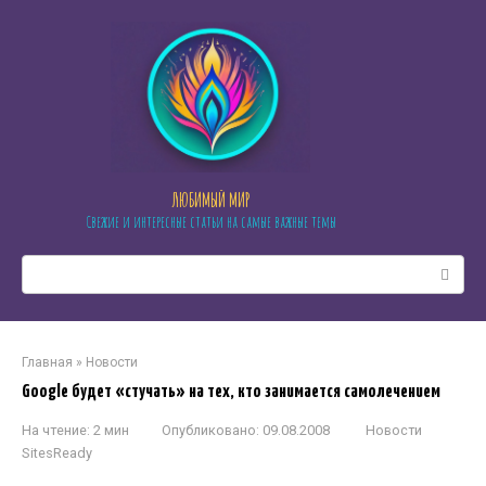
Перейти
к
контенту
ЛЮБИМЫЙ МИР
Свежие и интересные статьи на самые важные темы
Поиск:
Главная
»
Новости
Google будет «стучать» на тех, кто занимается самолечением
На чтение:
2 мин
Опубликовано:
09.08.2008
Новости
SitesReady