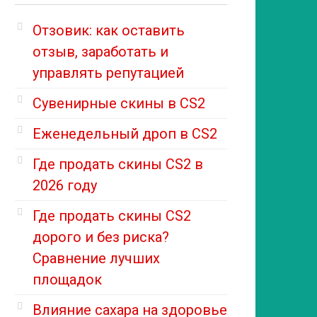
Отзовик: как оставить
отзыв, заработать и
управлять репутацией
Сувенирные скины в CS2
Еженедельный дроп в CS2
Где продать скины CS2 в
2026 году
Где продать скины CS2
дорого и без риска?
Сравнение лучших
площадок
Влияние сахара на здоровье