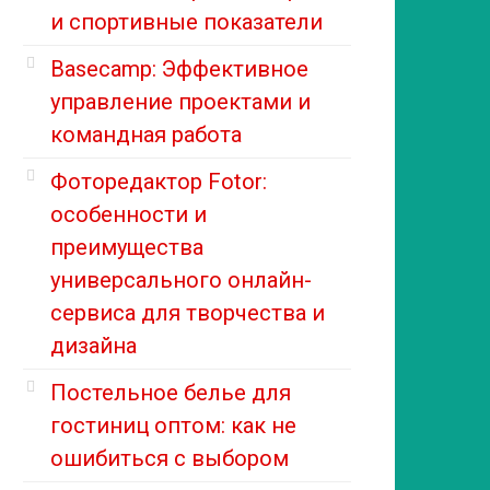
и спортивные показатели
Basecamp: Эффективное
управление проектами и
командная работа
Фоторедактор Fotor:
особенности и
преимущества
универсального онлайн-
сервиса для творчества и
дизайна
Постельное белье для
гостиниц оптом: как не
ошибиться с выбором