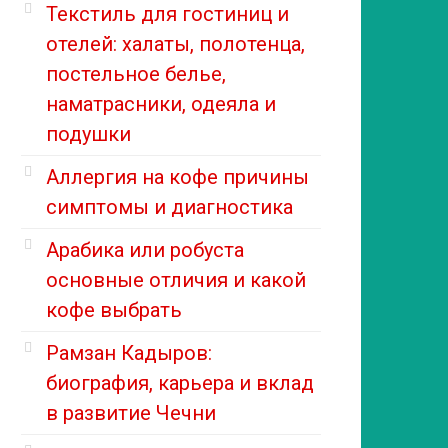
Текстиль для гостиниц и
отелей: халаты, полотенца,
постельное белье,
наматрасники, одеяла и
подушки
Аллергия на кофе причины
симптомы и диагностика
Арабика или робуста
основные отличия и какой
кофе выбрать
Рамзан Кадыров:
биография, карьера и вклад
в развитие Чечни