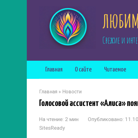
Перейти
ЛЮБИМ
к
контенту
Свежие и инте
Главная
О сайте
Читаемое
Главная
»
Новости
Голосовой ассистент «Алиса» поя
На чтение:
2 мин
Опубликовано:
11.1
SitesReady