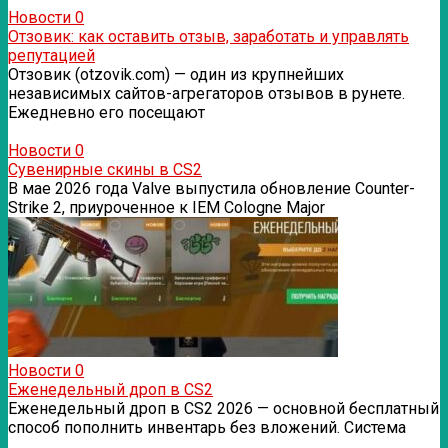
Новости
0
Отзовик: как оставить отзыв, заработать и управлять
репутацией
Отзовик (otzovik.com) — один из крупнейших
независимых сайтов-агрегаторов отзывов в рунете.
Ежедневно его посещают
Новости
0
Сувенирные скины в CS2
В мае 2026 года Valve выпустила обновление Counter-
Strike 2, приуроченное к IEM Cologne Major
Новости
0
Еженедельный дроп в CS2
Еженедельный дроп в CS2 2026 — основной бесплатный
способ пополнить инвентарь без вложений. Система