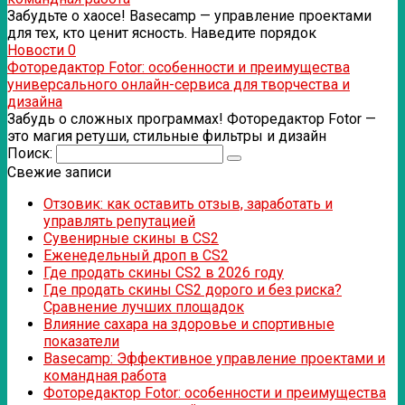
Забудьте о хаосе! Basecamp — управление проектами
для тех, кто ценит ясность. Наведите порядок
Новости
0
Фоторедактор Fotor: особенности и преимущества
универсального онлайн-сервиса для творчества и
дизайна
Забудь о сложных программах! Фоторедактор Fotor —
это магия ретуши, стильные фильтры и дизайн
Поиск:
Свежие записи
Отзовик: как оставить отзыв, заработать и
управлять репутацией
Сувенирные скины в CS2
Еженедельный дроп в CS2
Где продать скины CS2 в 2026 году
Где продать скины CS2 дорого и без риска?
Сравнение лучших площадок
Влияние сахара на здоровье и спортивные
показатели
Basecamp: Эффективное управление проектами и
командная работа
Фоторедактор Fotor: особенности и преимущества