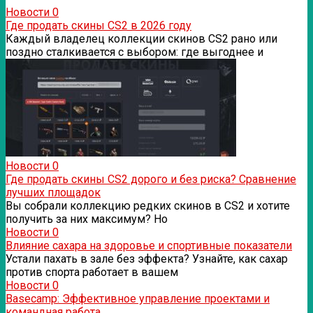
Новости
0
Где продать скины CS2 в 2026 году
Каждый владелец коллекции скинов CS2 рано или
поздно сталкивается с выбором: где выгоднее и
Новости
0
Где продать скины CS2 дорого и без риска? Сравнение
лучших площадок
Вы собрали коллекцию редких скинов в CS2 и хотите
получить за них максимум? Но
Новости
0
Влияние сахара на здоровье и спортивные показатели
Устали пахать в зале без эффекта? Узнайте, как сахар
против спорта работает в вашем
Новости
0
Basecamp: Эффективное управление проектами и
командная работа