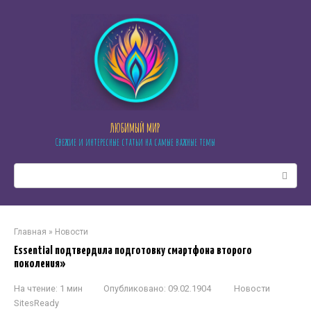
Перейти
к
контенту
ЛЮБИМЫЙ МИР
Свежие и интересные статьи на самые важные темы
Поиск:
Главная
»
Новости
Essential подтвердила подготовку смартфона второго
поколения»
На чтение:
1 мин
Опубликовано:
09.02.1904
Новости
SitesReady