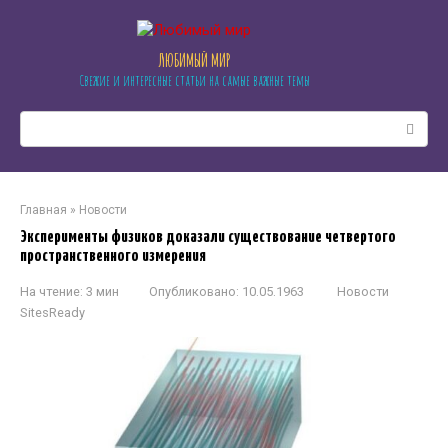
Перейти
к
контенту
ЛЮБИМЫЙ МИР
Свежие и интересные статьи на самые важные темы
Поиск:
Главная
»
Новости
Эксперименты физиков доказали существование четвертого
пространственного измерения
На чтение:
3 мин
Опубликовано:
10.05.1963
Новости
SitesReady