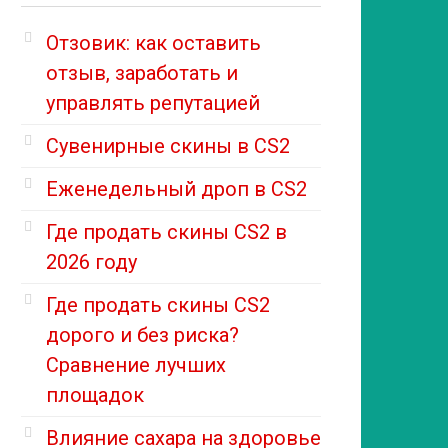
Отзовик: как оставить
отзыв, заработать и
управлять репутацией
Сувенирные скины в CS2
Еженедельный дроп в CS2
Где продать скины CS2 в
2026 году
Где продать скины CS2
дорого и без риска?
Сравнение лучших
площадок
Влияние сахара на здоровье