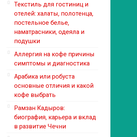
Текстиль для гостиниц и
отелей: халаты, полотенца,
постельное белье,
наматрасники, одеяла и
подушки
Аллергия на кофе причины
симптомы и диагностика
Арабика или робуста
основные отличия и какой
кофе выбрать
Рамзан Кадыров:
биография, карьера и вклад
в развитие Чечни