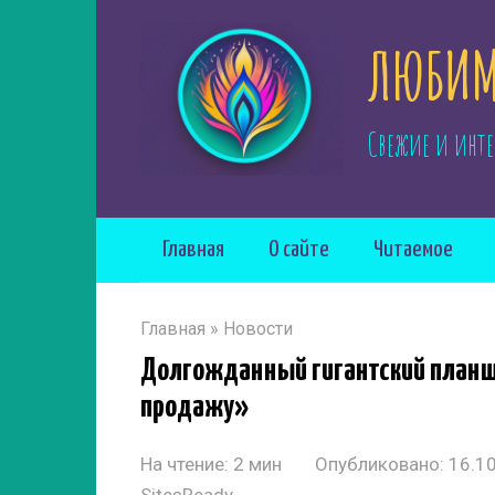
Перейти
ЛЮБИМ
к
контенту
Свежие и инте
Главная
О сайте
Читаемое
Главная
»
Новости
Долгожданный гигантский планшет
продажу»
На чтение:
2 мин
Опубликовано:
16.1
SitesReady