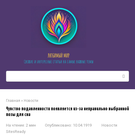
Перейти
к
контенту
ЛЮБИМЫЙ МИР
Свежие и интересные статьи на самые важные темы
Поиск:
Главная
»
Новости
Чувство подавленности появляется из-за неправильно выбранной
позы для сна
На чтение:
2 мин
Опубликовано:
10.04.1919
Новости
SitesReady