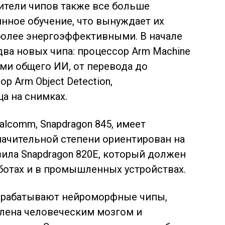
ители чипов также все больше
нное обучение, что вынуждает их
более энергоэффективными. В начале
два новых чипа: процессор Arm Machine
ами общего ИИ, от перевода до
р Arm Object Detection,
а на снимках.
comm, Snapdragon 845, имеет
начительной степени ориентирован на
ила Snapdragon 820E, который должен
оботах и в промышленных устройствах.
 разрабатывают нейроморфные чипы,
влена человеческим мозгом и