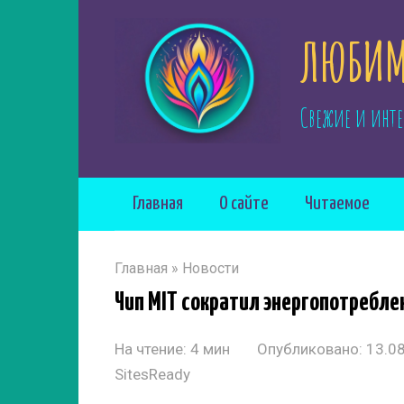
Перейти
ЛЮБИМ
к
контенту
Свежие и инте
Главная
О сайте
Читаемое
Главная
»
Новости
Чип MIT сократил энергопотребле
На чтение:
4 мин
Опубликовано:
13.0
SitesReady