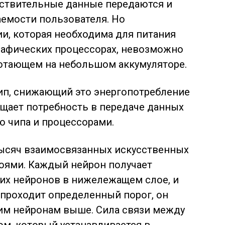
увствительные данные передаются и
аемости пользователя. Но
и, которая необходима для питания
рафических процессорах, невозможно
ботающем на небольшом аккумуляторе.
ип, снижающий это энергопотребление
ащает потребность в передаче данных
ю чипа и процессорами.
тысяч взаимосвязанных искусственных
оями. Каждый нейрон получает
их нейронов в нижележащем слое, и
проходит определенный порог, он
ким нейронам выше. Сила связи между
м, который устанавливается в