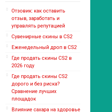
Отзовик: как оставить
отзыв, заработать и
управлять репутацией
Сувенирные скины в CS2
Еженедельный дроп в CS2
Где продать скины CS2 в
2026 году
Где продать скины CS2
дорого и без риска?
Сравнение лучших
площадок
Влияние сахара на здоровье