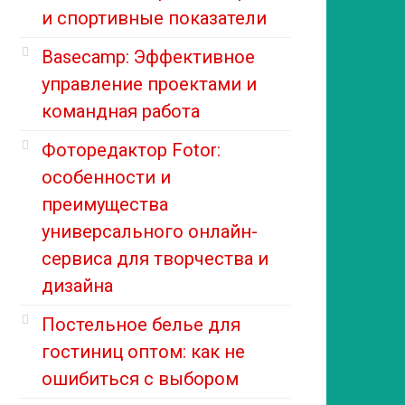
и спортивные показатели
Basecamp: Эффективное
управление проектами и
командная работа
Фоторедактор Fotor:
особенности и
преимущества
универсального онлайн-
сервиса для творчества и
дизайна
Постельное белье для
гостиниц оптом: как не
ошибиться с выбором