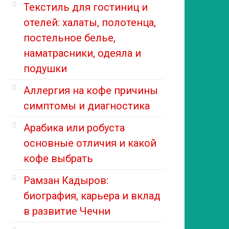
Текстиль для гостиниц и
отелей: халаты, полотенца,
постельное белье,
наматрасники, одеяла и
подушки
Аллергия на кофе причины
симптомы и диагностика
Арабика или робуста
основные отличия и какой
кофе выбрать
Рамзан Кадыров:
биография, карьера и вклад
в развитие Чечни