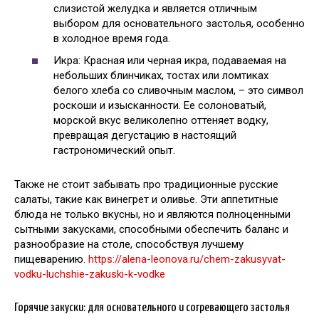
слизистой желудка и является отличным
выбором для основательного застолья, особенно
в холодное время года.
Икра: Красная или черная икра, подаваемая на
небольших блинчиках, тостах или ломтиках
белого хлеба со сливочным маслом, – это символ
роскоши и изысканности. Ее солоноватый,
морской вкус великолепно оттеняет водку,
превращая дегустацию в настоящий
гастрономический опыт.
Также не стоит забывать про традиционные русские
салаты, такие как винегрет и оливье. Эти аппетитные
блюда не только вкусны, но и являются полноценными
сытными закусками, способными обеспечить баланс и
разнообразие на столе, способствуя лучшему
пищеварению.
https://alena-leonova.ru/chem-zakusyvat-
vodku-luchshie-zakuski-k-vodke
Горячие закуски: для основательного и согревающего застолья