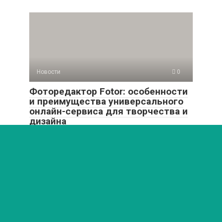
Новости
0
Фоторедактор Fotor: особенности
и преимущества универсального
онлайн-сервиса для творчества и
дизайна
Забудь о сложных программах! Фоторедактор Fotor —
это магия ретуши, стильные фильтры и дизайн