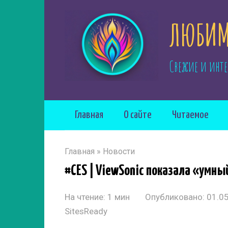
Перейти
ЛЮБИМ
к
контенту
Свежие и инте
Главная
О сайте
Читаемое
Главная
»
Новости
#CES | ViewSonic показала «умный
На чтение:
1 мин
Опубликовано:
01.0
SitesReady