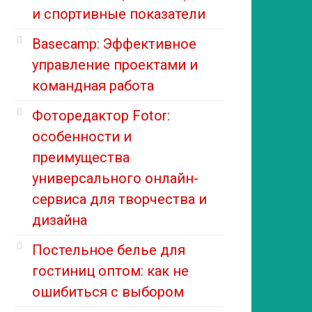
и спортивные показатели
Basecamp: Эффективное
управление проектами и
командная работа
Фоторедактор Fotor:
особенности и
преимущества
универсального онлайн-
сервиса для творчества и
дизайна
Постельное белье для
гостиниц оптом: как не
ошибиться с выбором