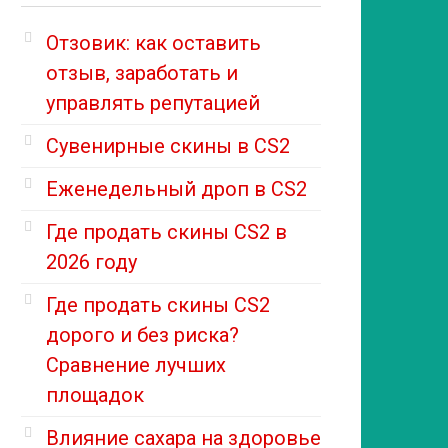
Отзовик: как оставить
отзыв, заработать и
управлять репутацией
Сувенирные скины в CS2
Еженедельный дроп в CS2
Где продать скины CS2 в
2026 году
Где продать скины CS2
дорого и без риска?
Сравнение лучших
площадок
Влияние сахара на здоровье