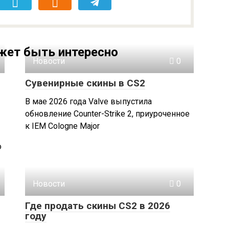
жет быть интересно
Новости
0
Сувенирные скины в CS2
В мае 2026 года Valve выпустила
обновление Counter-Strike 2, приуроченное
к IEM Cologne Major
о
Новости
0
Где продать скины CS2 в 2026
году