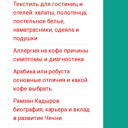
Текстиль для гостиниц и
отелей: халаты, полотенца,
постельное белье,
наматрасники, одеяла и
подушки
Аллергия на кофе причины
симптомы и диагностика
Арабика или робуста
основные отличия и какой
кофе выбрать
Рамзан Кадыров:
биография, карьера и вклад
в развитие Чечни