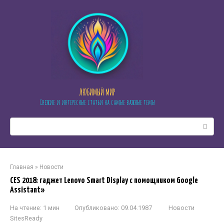
Перейти
к
контенту
ЛЮБИМЫЙ МИР
Свежие и интересные статьи на самые важные темы
Поиск:
Главная
»
Новости
CES 2018: гаджет Lenovo Smart Display с помощником Google
Assistant»
На чтение:
1 мин
Опубликовано:
09.04.1987
Новости
SitesReady