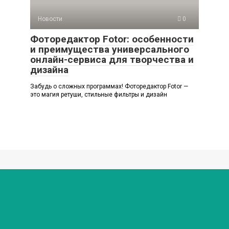
Новости
0
Фоторедактор Fotor: особенности
и преимущества универсального
онлайн-сервиса для творчества и
дизайна
Забудь о сложных программах! Фоторедактор Fotor —
это магия ретуши, стильные фильтры и дизайн
© 2026 Любимый мир
Политика конфиденциальности
Внимание! В публикациях могут встречаются упоминания
и логотипы Facebook* и Instagram* - данные социальные
сети являются продуктами организации Meta,