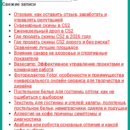
Свежие записи
Отзовик: как оставить отзыв, заработать и
управлять репутацией
Сувенирные скины в CS2
Еженедельный дроп в CS2
Где продать скины CS2 в 2026 году
Где продать скины CS2 дорого и без риска?
Сравнение лучших площадок
Влияние сахара на здоровье и спортивные
показатели
Basecamp: Эффективное управление проектами и
командная работа
Фоторедактор Fotor: особенности и преимущества
универсального онлайн-сервиса для творчества и
дизайна
Постельное белье для гостиниц оптом: как не
ошибиться с выбором
Текстиль для гостиниц и отелей: халаты, полотенца,
постельное белье, наматрасники, одеяла и подушки
Аллергия на кофе причины симптомы и
диагностика
Арабика или робуста основные отличия и какой