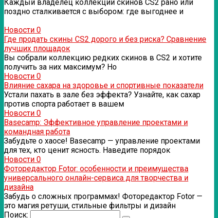
Каждый владелец коллекции скинов CS2 рано или
поздно сталкивается с выбором: где выгоднее и
Новости
0
Где продать скины CS2 дорого и без риска? Сравнение
лучших площадок
Вы собрали коллекцию редких скинов в CS2 и хотите
получить за них максимум? Но
Новости
0
Влияние сахара на здоровье и спортивные показатели
Устали пахать в зале без эффекта? Узнайте, как сахар
против спорта работает в вашем
Новости
0
Basecamp: Эффективное управление проектами и
командная работа
Забудьте о хаосе! Basecamp — управление проектами
для тех, кто ценит ясность. Наведите порядок
Новости
0
Фоторедактор Fotor: особенности и преимущества
универсального онлайн-сервиса для творчества и
дизайна
Забудь о сложных программах! Фоторедактор Fotor —
это магия ретуши, стильные фильтры и дизайн
Поиск: