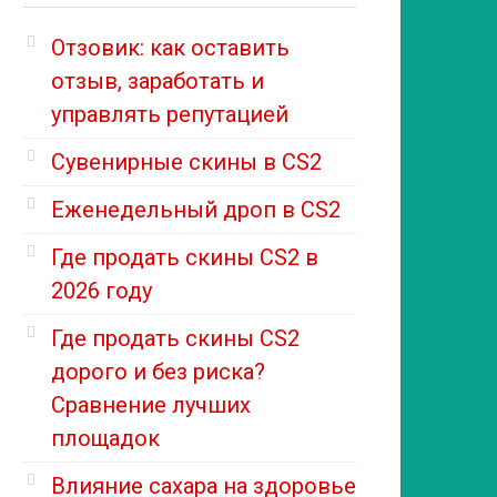
Отзовик: как оставить
отзыв, заработать и
управлять репутацией
Сувенирные скины в CS2
Еженедельный дроп в CS2
Где продать скины CS2 в
2026 году
Где продать скины CS2
дорого и без риска?
Сравнение лучших
площадок
Влияние сахара на здоровье