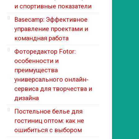
и спортивные показатели
Basecamp: Эффективное
управление проектами и
командная работа
Фоторедактор Fotor:
особенности и
преимущества
универсального онлайн-
сервиса для творчества и
дизайна
Постельное белье для
гостиниц оптом: как не
ошибиться с выбором