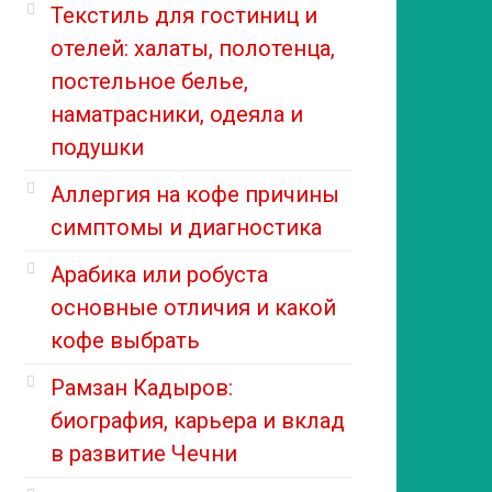
Текстиль для гостиниц и
отелей: халаты, полотенца,
постельное белье,
наматрасники, одеяла и
подушки
Аллергия на кофе причины
симптомы и диагностика
Арабика или робуста
основные отличия и какой
кофе выбрать
Рамзан Кадыров:
биография, карьера и вклад
в развитие Чечни