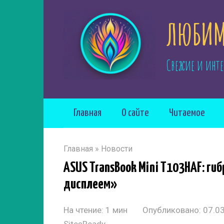
Перейти
ЛЮБИМ
к
контенту
Свежие и инте
Главная
О сайте
Читаемое
Главная
»
Новости
ASUS TransBook Mini T103HAF: г
дисплеем»
На чтение:
1 мин
Опубликовано:
07.0
SitesReady