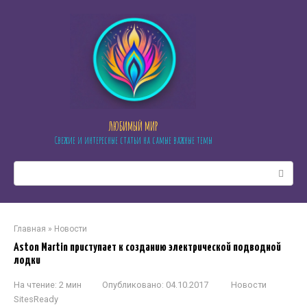
Перейти
к
контенту
ЛЮБИМЫЙ МИР
Свежие и интересные статьи на самые важные темы
Поиск:
Главная
»
Новости
Aston Martin приступает к созданию электрической подводной
лодки
На чтение:
2 мин
Опубликовано:
04.10.2017
Новости
SitesReady