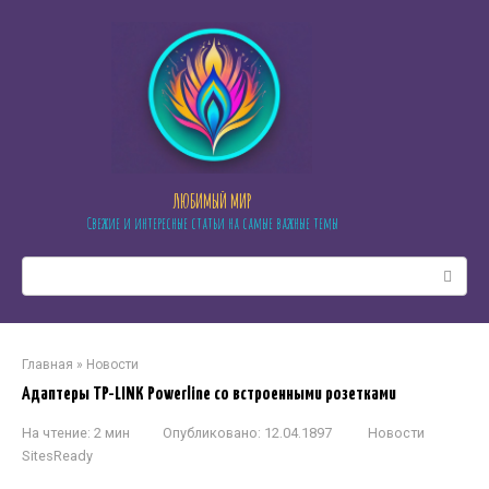
Перейти
к
контенту
ЛЮБИМЫЙ МИР
Свежие и интересные статьи на самые важные темы
Поиск:
Главная
»
Новости
Адаптеры TP-LINK Powerline со встроенными розетками
На чтение:
2 мин
Опубликовано:
12.04.1897
Новости
SitesReady