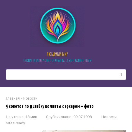
Перейти
к
контенту
ЛЮБИМЫЙ МИР
Свежие и интересные статьи на самые важные темы
Поиск:
Главная
»
Новости
9 советов по дизайну комнаты с эркером + фото
На чтение:
18 мин
Опубликовано:
09.07.1998
Новости
SitesReady