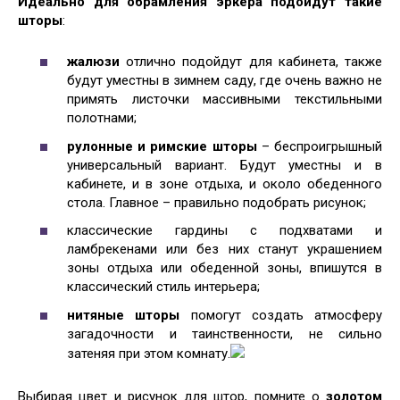
Идеально для обрамления эркера подойдут такие
шторы
:
жалюзи
отлично подойдут для кабинета, также
будут уместны в зимнем саду, где очень важно не
примять листочки массивными текстильными
полотнами;
рулонные и римские шторы
– беспроигрышный
универсальный вариант. Будут уместны и в
кабинете, и в зоне отдыха, и около обеденного
стола. Главное – правильно подобрать рисунок;
классические гардины с подхватами и
ламбрекенами или без них станут украшением
зоны отдыха или обеденной зоны, впишутся в
классический стиль интерьера;
нитяные шторы
помогут создать атмосферу
загадочности и таинственности, не сильно
затеняя при этом комнату.
Выбирая цвет и рисунок для штор, помните о
золотом