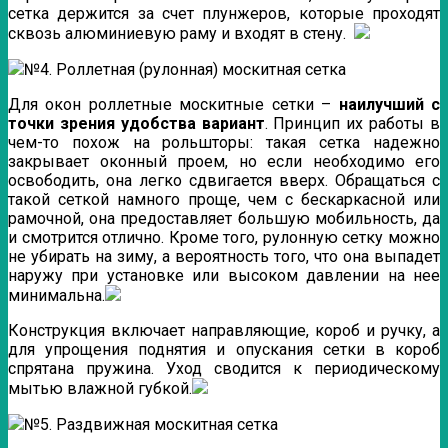
сетка держится за счет плунжеров, которые проходят
сквозь алюминиевую раму и входят в стену.
№4. Роллетная (рулонная) москитная сетка
Для окон роллетные москитные сетки –
наилучший с
точки зрения удобства вариант
. Принцип их работы в
чем-то похож на рольшторы: такая сетка надежно
закрывает оконный проем, но если необходимо его
освободить, она легко сдвигается вверх. Обращаться с
такой сеткой намного проще, чем с бескаркасной или
рамочной, она предоставляет большую мобильность, да
и смотрится отлично. Кроме того, рулонную сетку можно
не убирать на зиму, а вероятность того, что она выпадет
наружу при установке или высоком давлении на нее
минимальна.
Конструкция включает направляющие, короб и ручку, а
для упрощения поднятия и опускания сетки в короб
спрятана пружина. Уход сводится к периодическому
мытью влажной губкой.
№5. Раздвижная москитная сетка