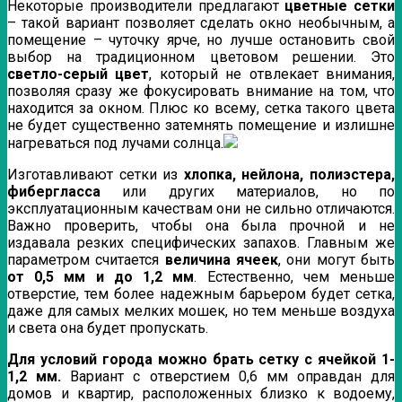
Некоторые производители предлагают
цветные сетки
– такой вариант позволяет сделать окно необычным, а
помещение – чуточку ярче, но лучше остановить свой
выбор на традиционном цветовом решении. Это
светло-серый цвет
, который не отвлекает внимания,
позволяя сразу же фокусировать внимание на том, что
находится за окном. Плюс ко всему, сетка такого цвета
не будет существенно затемнять помещение и излишне
нагреваться под лучами солнца.
Изготавливают сетки из
хлопка, нейлона, полиэстера,
фибергласса
или других материалов, но по
эксплуатационным качествам они не сильно отличаются.
Важно проверить, чтобы она была прочной и не
издавала резких специфических запахов. Главным же
параметром считается
величина ячеек
, они могут быть
от 0,5 мм и до 1,2 мм
. Естественно, чем меньше
отверстие, тем более надежным барьером будет сетка,
даже для самых мелких мошек, но тем меньше воздуха
и света она будет пропускать.
Для условий города можно брать сетку с ячейкой 1-
1,2 мм.
Вариант с отверстием 0,6 мм оправдан для
домов и квартир, расположенных близко к водоему,