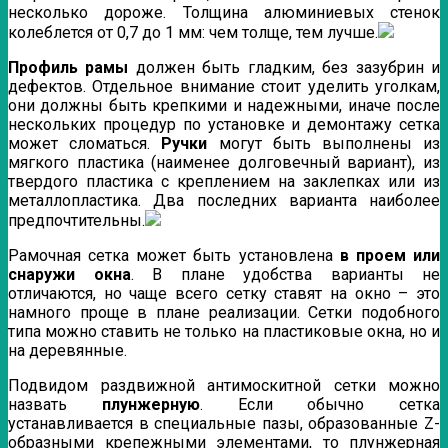
несколько дороже. Толщина алюминиевых стенок
колеблется от 0,7 до 1 мм: чем толще, тем лучше.
Профиль рамы
должен быть гладким, без зазубрин и
дефектов. Отдельное внимание стоит уделить уголкам,
они должны быть крепкими и надежными, иначе после
нескольких процедур по установке и демонтажу сетка
может сломаться.
Ручки
могут быть выполнены из
мягкого пластика (наименее долговечный вариант), из
твердого пластика с креплением на заклепках или из
металлопластика. Два последних варианта наиболее
предпочтительны.
Рамочная сетка может быть установлена
в проем или
снаружи окна
. В плане удобства варианты не
отличаются, но чаще всего сетку ставят на окно – это
намного проще в плане реализации. Сетки подобного
типа можно ставить не только на пластиковые окна, но и
на деревянные.
Подвидом раздвижной антимоскитной сетки можно
назвать
плунжерную
. Если обычно сетка
устанавливается в специальные пазы, образованные Z-
образными крепежными элементами, то плунжерная