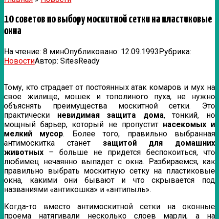
10 советов по выбору москитной сетки на пластиковые
окна
На чтение:
8 мин
Опубликовано:
12.09.1993
Рубрика:
Новости
Автор:
SitesReady
Тому, кто страдает от постоянных атак комаров и мух на
свое жилище, мошек и тополиного пуха, не нужно
объяснять преимущества москитной сетки. Это
практически
невидимая защита дома
, тонкий, но
мощный барьер, который не пропустит
насекомых и
мелкий мусор
. Более того,
правильно выбранная
антимоскитка станет
защитой для домашних
животных
– больше не придется беспокоиться, что
любимец нечаянно выпадет с окна. Разбираемся, как
правильно выбрать москитную сетку на пластиковые
окна, какими они бывают и что скрывается под
названиями «антикошка» и «антипыль».
Когда-то вместо антимоскитной сетки на оконные
проема натягивали несколько слоев марли, а на