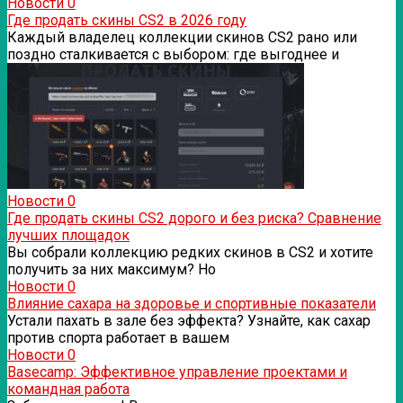
Новости
0
Где продать скины CS2 в 2026 году
Каждый владелец коллекции скинов CS2 рано или
поздно сталкивается с выбором: где выгоднее и
Новости
0
Где продать скины CS2 дорого и без риска? Сравнение
лучших площадок
Вы собрали коллекцию редких скинов в CS2 и хотите
получить за них максимум? Но
Новости
0
Влияние сахара на здоровье и спортивные показатели
Устали пахать в зале без эффекта? Узнайте, как сахар
против спорта работает в вашем
Новости
0
Basecamp: Эффективное управление проектами и
командная работа