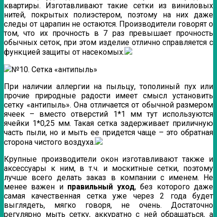
квартиры. Изготавливают такие сетки из виниловых
нитей, покрытых полиэстером, поэтому на них даже
следы от царапин не остаются. Производители говорят о
том, что их прочность в 7 раз превышает прочность
обычных сеток, при этом изделие отлично справляется с
функцией защиты от насекомых.
№10. Сетка «антипыль»
При наличии аллергии на пыльцу, тополиный пух или
прочие природные радости имеет смысл установить
сетку «антипыль». Она отличается от обычной размером
ячеек – вместо отверстий 1*1 мм тут используются
ячейки 1*0,25 мм. Такая сетка задерживает приличную
часть пыли, но и мыть ее придется чаще – это обратная
сторона чистого воздуха.
Крупные производители окон изготавливают также и
аксессуары к ним, в т.ч. и москитные сетки, поэтому
лучше всего делать заказ в компании с именем. Не
менее важен и
правильный уход
, без которого даже
самая качественная сетка уже через 2 года будет
выглядеть, мягко говоря, не очень. Достаточно
регулярно мыть сетку, аккуратно с ней обращаться, а