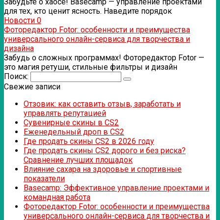
Забудьте о хаосе! Basecamp — управление проектами
для тех, кто ценит ясность. Наведите порядок
Новости
0
Фоторедактор Fotor: особенности и преимущества
универсального онлайн-сервиса для творчества и
дизайна
Забудь о сложных программах! Фоторедактор Fotor —
это магия ретуши, стильные фильтры и дизайн
Поиск:
Свежие записи
Отзовик: как оставить отзыв, заработать и
управлять репутацией
Сувенирные скины в CS2
Еженедельный дроп в CS2
Где продать скины CS2 в 2026 году
Где продать скины CS2 дорого и без риска?
Сравнение лучших площадок
Влияние сахара на здоровье и спортивные
показатели
Basecamp: Эффективное управление проектами и
командная работа
Фоторедактор Fotor: особенности и преимущества
универсального онлайн-сервиса для творчества и